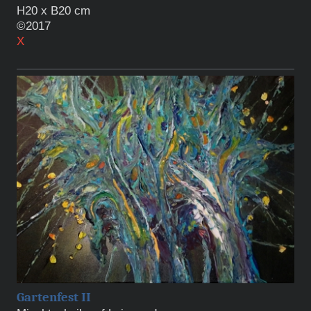
H20 x B20 cm
©2017
X
Gartenfest II